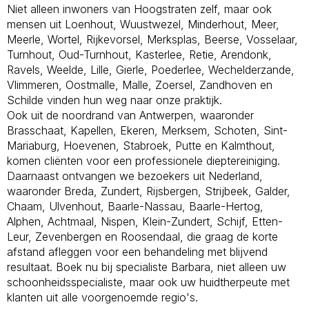
Niet alleen inwoners van Hoogstraten zelf, maar ook
mensen uit Loenhout, Wuustwezel, Minderhout, Meer,
Meerle, Wortel, Rijkevorsel, Merksplas, Beerse, Vosselaar,
Turnhout, Oud-Turnhout, Kasterlee, Retie, Arendonk,
Ravels, Weelde, Lille, Gierle, Poederlee, Wechelderzande,
Vlimmeren, Oostmalle, Malle, Zoersel, Zandhoven en
Schilde vinden hun weg naar onze praktijk.
Ook uit de noordrand van Antwerpen, waaronder
Brasschaat, Kapellen, Ekeren, Merksem, Schoten, Sint-
Mariaburg, Hoevenen, Stabroek, Putte en Kalmthout,
komen cliënten voor een professionele dieptereiniging.
Daarnaast ontvangen we bezoekers uit Nederland,
waaronder Breda, Zundert, Rijsbergen, Strijbeek, Galder,
Chaam, Ulvenhout, Baarle-Nassau, Baarle-Hertog,
Alphen, Achtmaal, Nispen, Klein-Zundert, Schijf, Etten-
Leur, Zevenbergen en Roosendaal, die graag de korte
afstand afleggen voor een behandeling met blijvend
resultaat. Boek nu bij specialiste Barbara, niet alleen uw
schoonheidsspecialiste, maar ook uw huidtherpeute met
klanten uit alle voorgenoemde regio's.