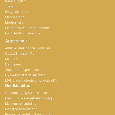
INIKA Organic
Toskani
Image Skincare
Mesoestetic
Medixa Italia
Skinderma Medical Cosmetics
Institute BCN Barcelona
Apparatuur
Artificial Intelligence Huidscan
Cocktail Infusion Pen
BIO Pen
Dermapen
Zuurstoftherapie machine
Hydra-boost facial machine
LPG endermologie en endermolift
Huidklachten
Graceful Aging 50+ Skin Ritual
Fresh Skin – Tienerbehandeling
Mannen behandeling
Boost behandelingen
Rimpelbehandeling bio-botox