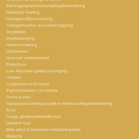
Adviesgesprek Kennismakingsbehandeling
Medische Peeling
Dermapen Microneedling
Collageenverlies en huidverslapping
Oogwallen
Dieptereiniging
Huidveroudering
Dubbele kin
Huid met vitaminetekort
Rokershuid
Luxe Klassieke gelaatsverzorging
Litteken
Couperose en Rosacea
Pigmentvlekken I UV schade
Grove poriën
Huidanalyse adviesgesprek en kennismakingsbehandeling
Acne
Droge, gedehydrateerde huid
Donkere huid
Mee-eters & Onzuivere verstopte poriën
Melasma