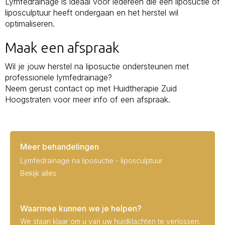
Lymfedrainage is ideaal voor iedereen die een liposuctie of
liposculptuur heeft ondergaan en het herstel wil
optimaliseren.
Maak een afspraak
Wil je jouw herstel na liposuctie ondersteunen met
professionele lymfedrainage?
Neem gerust contact op met Huidtherapie Zuid
Hoogstraten voor meer info of een afspraak.
Meer behandelingen
Lymfedrainage na liposuctie - liposculptuur
Bekijk alles
Waarmee kunnen we je helpen?
We staan klaar om u van uw huidklachten te verlossen.