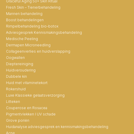
Graceful Aging 50+ Skin Ritual
Fresh Skin – Tienerbehandeling
Mannen behandeling
Boost behandelingen
Rimpelbehandeling bio-botox
Adviesgesprek Kennismakingsbehandeling
Medische Peeling
Dermapen Microneedling
Collageenverlies en huidverslapping
Oogwallen
Dieptereiniging
Huidveroudering
Dubbele kin
Huid met vitaminetekort
Rokershuid
Luxe Klassieke gelaatsverzorging
Litteken
Couperose en Rosacea
Pigmentvlekken I UV schade
Grove poriën
Huidanalyse adviesgesprek en kennismakingsbehandeling
Acne