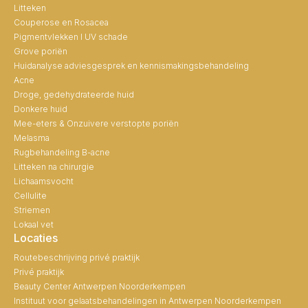
Litteken
Couperose en Rosacea
Pigmentvlekken I UV schade
Grove poriën
Huidanalyse adviesgesprek en kennismakingsbehandeling
Acne
Droge, gedehydrateerde huid
Donkere huid
Mee-eters & Onzuivere verstopte poriën
Melasma
Rugbehandeling B-acne
Litteken na chirurgie
Lichaamsvocht
Cellulite
Striemen
Lokaal vet
Locaties
Routebeschrijving privé praktijk
Privé praktijk
Beauty Center Antwerpen Noorderkempen
Instituut voor gelaatsbehandelingen in Antwerpen Noorderkempen