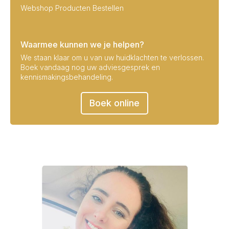
Webshop Producten Bestellen
Waarmee kunnen we je helpen?
We staan klaar om u van uw huidklachten te verlossen.
Boek vandaag nog uw adviesgesprek en
kennismakingsbehandeling.
Boek online