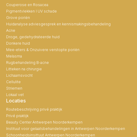
Couperose en Rosacea
Pigmentvlekken I UV schade
Grove poriën
Huidanalyse adviesgesprek en kennismakingsbehandeling
Acne
Droge, gedehydrateerde huid
Donkere huid
Mee-eters & Onzuivere verstopte poriën
Melasma
Rugbehandeling B-acne
Litteken na chirurgie
Lichaamsvocht
Cellulite
Striemen
Lokaal vet
Locaties
Routebeschrijving privé praktijk
Privé praktijk
Beauty Center Antwerpen Noorderkempen
Instituut voor gelaatsbehandelingen in Antwerpen Noorderkempen
Schoonheidsinsittuut Antwerpen Noorderkempen