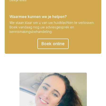
Waarmee kunnen we je helpen?
We staan klaar om u van uw huidklachten te verlossen.
Boek vandaag nog uw adviesgesprek en
kennismakingsbehandeling.
Boek online