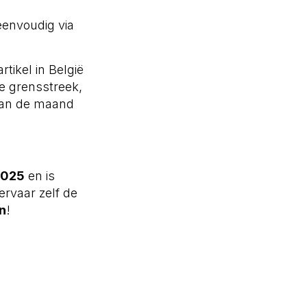
eenvoudig via
tikel in België
che grensstreek,
van de maand
2025
en is
rvaar zelf de
n
!