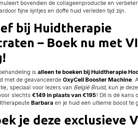
muleert bovendien de collageenproductie en verbeter
door fijne lijntjes en doffe huid verleden tijd zijn.
ief bij Huidtherapie
raten – Boek nu met VI
!
ehandeling is
alleen te boeken bij Huidtherapie Ho
rd met de geavanceerde
OxyCell Booster Machine
. 
tie, speciaal voor lezers van
België Bruist
, kun je dez
 voor slechts
€149 in plaats van €195
! Dit is dé kans
dtherapeute
Barbara
en je huid een ultieme boost te 
ek je deze exclusieve V