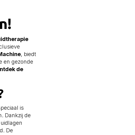
n!
idtherapie
clusieve
Machine
, biedt
de en gezonde
ontdek de
?
peciaal is
n. Dankzij de
huidlagen
ld. De