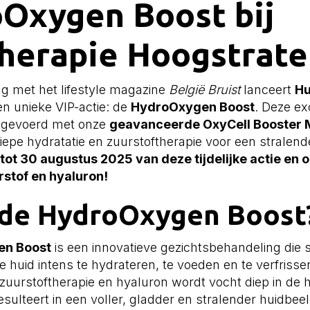
Oxygen Boost bij
herapie Hoogstrate
g met het lifestyle magazine
België Bruist
lanceert
Hu
n unieke VIP-actie: de
HydroOxygen Boost
. Deze ex
itgevoerd met onze
geavanceerde OxyCell Booster 
iepe hydratatie en zuurstoftherapie voor een stralen
 tot 30 augustus 2025 van deze tijdelijke actie en 
rstof en hyaluron!
 de HydroOxygen Boost
n Boost
is een innovatieve gezichtsbehandeling die s
 huid intens te hydrateren, te voeden en te verfrisse
zuurstoftherapie en hyaluron wordt vocht diep in de 
sulteert in een voller, gladder en stralender huidbee