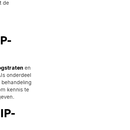
t de
P-
ogstraten
en
Als onderdeel
e behandeling
 om kennis te
geven.
IP-