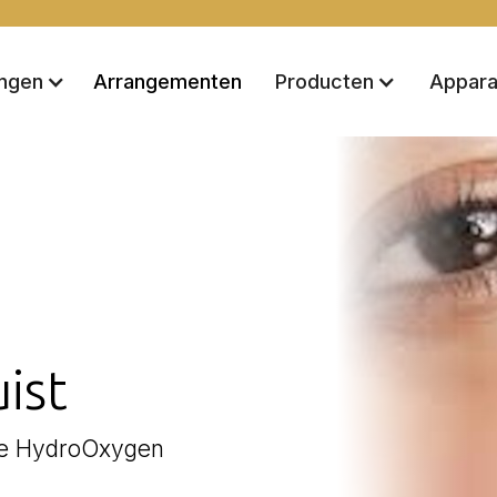
Arrangementen
ingen
Producten
Appara
ist
eve HydroOxygen