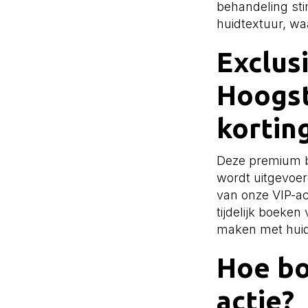
behandeling sti
huidtextuur, waar
Exclus
Hoogst
korting
Deze premium b
wordt uitgevoe
van onze VIP-ac
tijdelijk boeken
maken met hui
Hoe bo
actie?