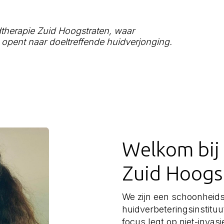
dtherapie Zuid Hoogstraten, waar
pent naar doeltreffende huidverjonging.
Welkom bij
Zuid Hoogs
We zijn een schoonheids
huidverbeteringsinstit
focus legt op niet-invas