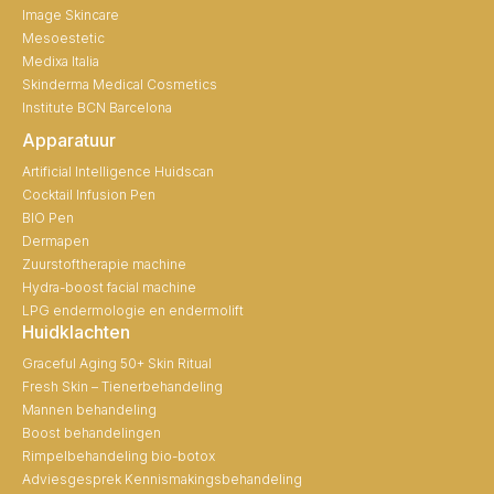
Image Skincare
Mesoestetic
Medixa Italia
Skinderma Medical Cosmetics
Institute BCN Barcelona
Apparatuur
Artificial Intelligence Huidscan
Cocktail Infusion Pen
BIO Pen
Dermapen
Zuurstoftherapie machine
Hydra-boost facial machine
LPG endermologie en endermolift
Huidklachten
Graceful Aging 50+ Skin Ritual
Fresh Skin – Tienerbehandeling
Mannen behandeling
Boost behandelingen
Rimpelbehandeling bio-botox
Adviesgesprek Kennismakingsbehandeling