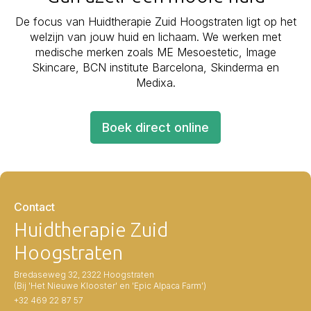
De focus van Huidtherapie Zuid Hoogstraten ligt op het
welzijn van jouw huid en lichaam. We werken met
medische merken zoals ME Mesoestetic, Image
Skincare, BCN institute Barcelona, Skinderma en
Medixa.
Boek direct online
Contact
Huidtherapie Zuid
Hoogstraten
Bredaseweg 32, 2322 Hoogstraten
(Bij 'Het Nieuwe Klooster' en 'Epic Alpaca Farm')
+32 469 22 87 57