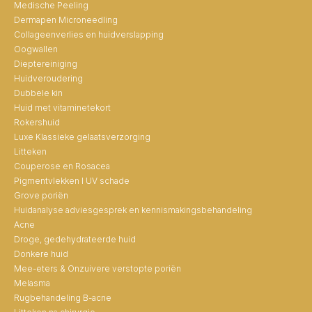
Medische Peeling
Dermapen Microneedling
Collageenverlies en huidverslapping
Oogwallen
Dieptereiniging
Huidveroudering
Dubbele kin
Huid met vitaminetekort
Rokershuid
Luxe Klassieke gelaatsverzorging
Litteken
Couperose en Rosacea
Pigmentvlekken I UV schade
Grove poriën
Huidanalyse adviesgesprek en kennismakingsbehandeling
Acne
Droge, gedehydrateerde huid
Donkere huid
Mee-eters & Onzuivere verstopte poriën
Melasma
Rugbehandeling B-acne