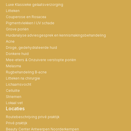
Luxe Klassieke gelaatsverzorging
Litteken
Couperose en Rosacea
Pigmentvlekken I UV schade
Grove poriën
Huidanalyse adviesgesprek en kennismakingsbehandeling
Acne
Droge, gedehydrateerde huid
Donkere huid
Mee-eters & Onzuivere verstopte poriën
Melasma
Rugbehandeling B-acne
Litteken na chirurgie
Lichaamsvocht
Cellulite
Striemen
Lokaal vet
Locaties
Routebeschrijving privé praktijk
Privé praktijk
Beauty Center Antwerpen Noorderkempen