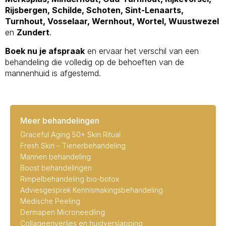
Rijsbergen, Schilde, Schoten, Sint-Lenaarts,
Turnhout, Vosselaar, Wernhout, Wortel, Wuustwezel
en
Zundert
.
Boek nu je afspraak
en ervaar het verschil van een
behandeling die volledig op de behoeften van de
mannenhuid is afgestemd.
Meer behandelingen
Graceful Aging 50+ Skin Ritual
Fresh Skin – Tienerbehandeling
Mannen behandeling
Boost behandelingen
Rimpelbehandeling bio-botox
Adviesgesprek Kennismakingsbehandeling
Medische Peeling
Dermapen Microneedling
Collageenverlies en huidverslapping