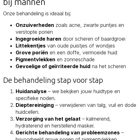
bij mannen
Onze behandeling is ideaal bij:
Onzuiverheden
zoals acne, zwarte puntjes en
verstopte poriën
Ingegroeide haren
door scheren of baardgroei
Littekentjes
van oude puistjes of wondjes
Grove poriën
en een doffe, vermoeide huid
Pigmentvlekken
en zonneschade
Gevoelige of geïrriteerde huid
na het scheren
De behandeling stap voor stap
Huidanalyse
– we bekijken jouw huidtype en
specifieke noden.
Dieptereiniging
– verwijderen van talg, vuil en dode
huidcellen.
Verzorging van het gelaat
– kalmerend,
hydraterend en herstellend masker.
Gerichte behandeling van probleemzones
–
bijvoorbeeld grove poriën of pigmentvlekken.