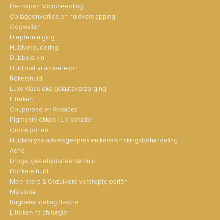
Dermapen Microneedling
Collageenverlies en huidverslapping
Oogwallen
Dieptereiniging
Huidveroudering
Dubbele kin
Huid met vitaminetekort
Rokershuid
Luxe Klassieke gelaatsverzorging
Litteken
Couperose en Rosacea
Pigmentvlekken I UV schade
Grove poriën
Huidanalyse adviesgesprek en kennismakingsbehandeling
Acne
Droge, gedehydrateerde huid
Donkere huid
Mee-eters & Onzuivere verstopte poriën
Melasma
Rugbehandeling B-acne
Litteken na chirurgie