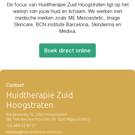
De focus van Huidtherapie Zuid Hoogstraten ligt op het
welzijn van jouw huid en lichaam. We werken met
medische merken zoals ME Mesoestetic, Image
Skincare, BCN institute Barcelona, Skinderma en
Medixa.
Boek direct online
Contact
Huidtherapie Zuid
Hoogstraten
Bredaseweg 32, 2322 Hoogstraten
(Bij 'Het Nieuwe Klooster' en 'Epic Alpaca Farm')
+32 469 22 87 57
barbara@the-wellness-room.be