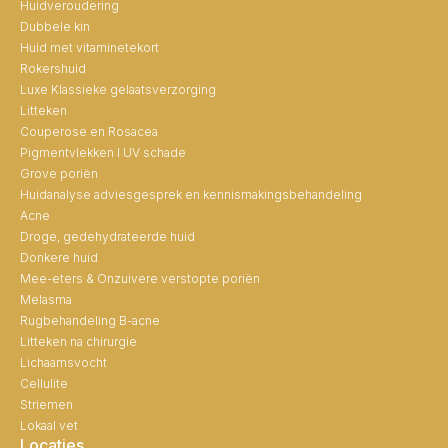
Huidveroudering
Dubbele kin
Huid met vitaminetekort
Rokershuid
Luxe Klassieke gelaatsverzorging
Litteken
Couperose en Rosacea
Pigmentvlekken I UV schade
Grove poriën
Huidanalyse adviesgesprek en kennismakingsbehandeling
Acne
Droge, gedehydrateerde huid
Donkere huid
Mee-eters & Onzuivere verstopte poriën
Melasma
Rugbehandeling B-acne
Litteken na chirurgie
Lichaamsvocht
Cellulite
Striemen
Lokaal vet
Locaties