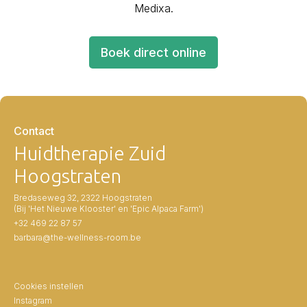
Medixa.
Boek direct online
Contact
Huidtherapie Zuid
Hoogstraten
Bredaseweg 32, 2322 Hoogstraten
(Bij 'Het Nieuwe Klooster' en 'Epic Alpaca Farm')
+32 469 22 87 57
barbara@the-wellness-room.be
Cookies instellen
Instagram