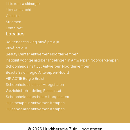
Litteken na chirurgie
Lichaamsvocht
Cellulite
Striemen
Lokaal vet
Locaties
Routebeschrijving privé praktijk
Privé praktijk
Beauty Center Antwerpen Noorderkempen
Instituut voor gelaatsbehandelingen in Antwerpen Noorderkempen
Schoonheidsinsittuut Antwerpen Noorderkempen
Beauty Salon regio Antwerpen-Noord
VIP ACTIE België Bruist
Schoonheidsinstituut Hoogstraten
Gezichtsbehandeling Brasschaat
Schoonheidsspecialiste Hoogstraten
Huidtherapeut Antwerpen Kempen
Huidspecialist Antwerpen Kempen
© 2026 Huidtherapie Zuid Hoogstraten