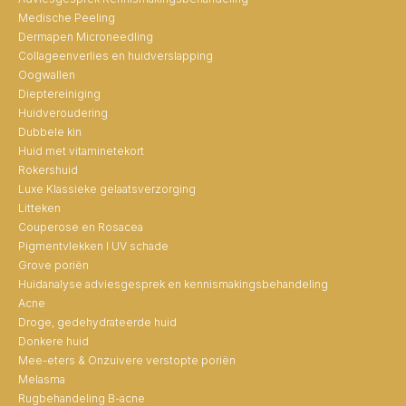
Medische Peeling
Dermapen Microneedling
Collageenverlies en huidverslapping
Oogwallen
Dieptereiniging
Huidveroudering
Dubbele kin
Huid met vitaminetekort
Rokershuid
Luxe Klassieke gelaatsverzorging
Litteken
Couperose en Rosacea
Pigmentvlekken I UV schade
Grove poriën
Huidanalyse adviesgesprek en kennismakingsbehandeling
Acne
Droge, gedehydrateerde huid
Donkere huid
Mee-eters & Onzuivere verstopte poriën
Melasma
Rugbehandeling B-acne