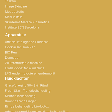
Toskani
Image Skincare
Mesoestetic
Medixa Italia
Skinderma Medical Cosmetics
Institute BCN Barcelona
Apparatuur
Artificial Intelligence Huidscan
Cocktail Infusion Pen
BIO Pen
Dermapen
Zuurstoftherapie machine
Hydra-boost facial machine
LPG endermologie en endermolift
Huidklachten
Graceful Aging 50+ Skin Ritual
Fresh Skin – Tienerbehandeling
Mannen behandeling
Boost behandelingen
Rimpelbehandeling bio-botox
Adviesgesprek Kennismakingsbehandeling