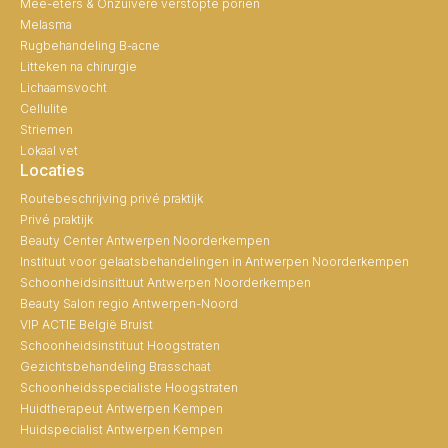
Mee-eters & Onzuivere verstopte poriën
Melasma
Rugbehandeling B-acne
Litteken na chirurgie
Lichaamsvocht
Cellulite
Striemen
Lokaal vet
Locaties
Routebeschrijving privé praktijk
Privé praktijk
Beauty Center Antwerpen Noorderkempen
Instituut voor gelaatsbehandelingen in Antwerpen Noorderkempen
Schoonheidsinsittuut Antwerpen Noorderkempen
Beauty Salon regio Antwerpen-Noord
VIP ACTIE België Bruist
Schoonheidsinstituut Hoogstraten
Gezichtsbehandeling Brasschaat
Schoonheidsspecialiste Hoogstraten
Huidtherapeut Antwerpen Kempen
Huidspecialist Antwerpen Kempen