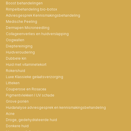
Boost behandelingen
Rimpelbehandeling bio-botox
Adviesgesprek Kennismakingsbehandeling
Medische Peeling
Dermapen Microneedling
Collageenverlies en huidverslapping
Oogwallen
Dieptereiniging
Huidveroudering
Dubbele kin
Huid met vitaminetekort
Rokershuid
Luxe Klassieke gelaatsverzorging
Litteken
Couperose en Rosacea
Pigmentvlekken I UV schade
Grove poriën
Huidanalyse adviesgesprek en kennismakingsbehandeling
Acne
Droge, gedehydrateerde huid
Donkere huid