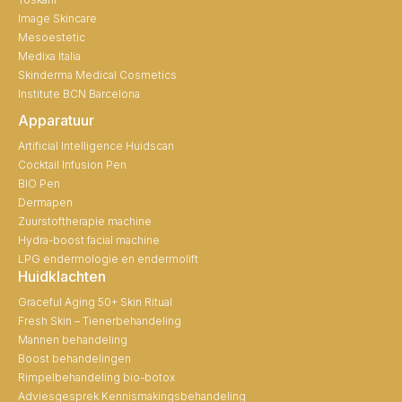
Image Skincare
Mesoestetic
Medixa Italia
Skinderma Medical Cosmetics
Institute BCN Barcelona
Apparatuur
Artificial Intelligence Huidscan
Cocktail Infusion Pen
BIO Pen
Dermapen
Zuurstoftherapie machine
Hydra-boost facial machine
LPG endermologie en endermolift
Huidklachten
Graceful Aging 50+ Skin Ritual
Fresh Skin – Tienerbehandeling
Mannen behandeling
Boost behandelingen
Rimpelbehandeling bio-botox
Adviesgesprek Kennismakingsbehandeling