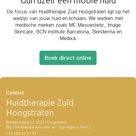
Gun uzelf een mooie huid
De focus van Huidtherapie Zuid Hoogstraten ligt op het
welzijn van jouw huid en lichaam. We werken met
medische merken zoals ME Mesoestetic, Image
Skincare, BCN institute Barcelona, Skinderma en
Medixa.
Boek direct online
Contact
Huidtherapie Zuid
Hoogstraten
Bredaseweg 32, 2322 Hoogstraten
(Bij 'Het Nieuwe Klooster' en 'Epic Alpaca Farm')
+32 469 22 87 57