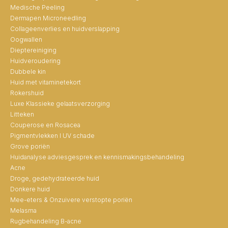
Medische Peeling
Dermapen Microneedling
Collageenverlies en huidverslapping
Oogwallen
Dieptereiniging
Huidveroudering
Dubbele kin
Huid met vitaminetekort
Rokershuid
Luxe Klassieke gelaatsverzorging
Litteken
Couperose en Rosacea
Pigmentvlekken I UV schade
Grove poriën
Huidanalyse adviesgesprek en kennismakingsbehandeling
Acne
Droge, gedehydrateerde huid
Donkere huid
Mee-eters & Onzuivere verstopte poriën
Melasma
Rugbehandeling B-acne