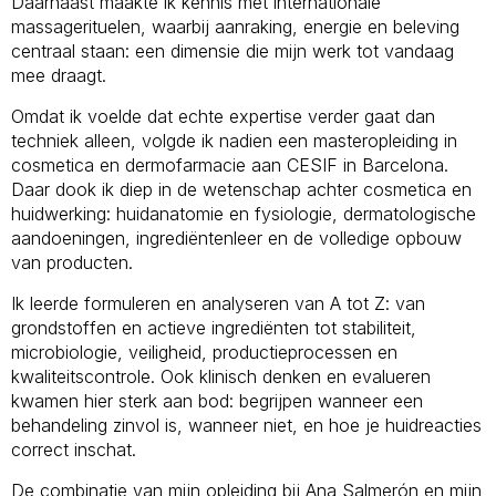
Daarnaast maakte ik kennis met internationale
massagerituelen, waarbij aanraking, energie en beleving
centraal staan: een dimensie die mijn werk tot vandaag
mee draagt.
Omdat ik voelde dat echte expertise verder gaat dan
techniek alleen, volgde ik nadien een masteropleiding in
cosmetica en dermofarmacie aan CESIF in Barcelona.
Daar dook ik diep in de wetenschap achter cosmetica en
huidwerking: huidanatomie en fysiologie, dermatologische
aandoeningen, ingrediëntenleer en de volledige opbouw
van producten.
Ik leerde formuleren en analyseren van A tot Z: van
grondstoffen en actieve ingrediënten tot stabiliteit,
microbiologie, veiligheid, productieprocessen en
kwaliteitscontrole. Ook klinisch denken en evalueren
kwamen hier sterk aan bod: begrijpen wanneer een
behandeling zinvol is, wanneer niet, en hoe je huidreacties
correct inschat.
De combinatie van mijn opleiding bij Ana Salmerón en mijn