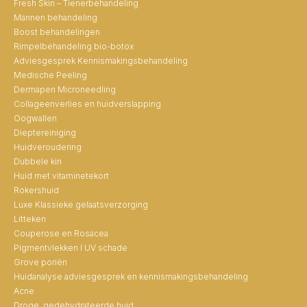
Fresh Skin – Tienerbehandeling
Mannen behandeling
Boost behandelingen
Rimpelbehandeling bio-botox
Adviesgesprek Kennismakingsbehandeling
Medische Peeling
Dermapen Microneedling
Collageenverlies en huidverslapping
Oogwallen
Dieptereiniging
Huidveroudering
Dubbele kin
Huid met vitaminetekort
Rokershuid
Luxe Klassieke gelaatsverzorging
Litteken
Couperose en Rosacea
Pigmentvlekken I UV schade
Grove poriën
Huidanalyse adviesgesprek en kennismakingsbehandeling
Acne
Droge, gedehydrateerde huid