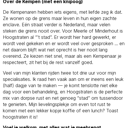
Over de Kempen (met een knipoog)
De Kempenaren hebben iets eigens, met liefde zeg ik dat.
Ze wonen op de grens maar leven in hun eigen zachte
enclave. Eén straat verder is Nederland, maar velen
steken die grens nooit over. Voor Meerle of Minderhout is
Hoogstraten al “’t stad”. Er wordt hier hard gewerkt, er
wordt veel gekeken en er wordt veel over gesproken ... en
net daarom blijft wat niet oprecht is hier nooit lang
overeind. Ze kiezen niet snel, maar als een Kempenaar je
respecteert, zit het bij de rest vanzelf goed.
Veel van mijn klanten rijden twee tot drie uur voor mijn
specialisaties. Ik raad hen vaak aan om er ineens een leuk
(half) dagje van te maken — je komt tenslotte niet elke
dag voor een behandeling, en Hoogstraten is de perfecte
mix van dorpse rust en net genoeg “stad” om tussendoor
te genieten. Mijn lievelingsplekje om even tot rust te
komen met een lekker kopje koffie of een lunch? Toast
hoogstraten it is!
Voel je welkom, met alles wat je meebrengt.