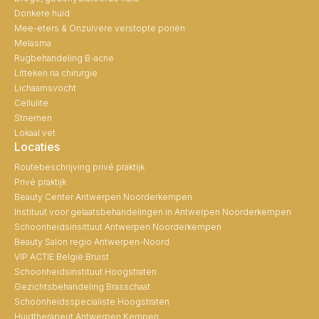
Donkere huid
Mee-eters & Onzuivere verstopte poriën
Melasma
Rugbehandeling B-acne
Litteken na chirurgie
Lichaamsvocht
Cellulite
Striemen
Lokaal vet
Locaties
Routebeschrijving privé praktijk
Privé praktijk
Beauty Center Antwerpen Noorderkempen
Instituut voor gelaatsbehandelingen in Antwerpen Noorderkempen
Schoonheidsinsittuut Antwerpen Noorderkempen
Beauty Salon regio Antwerpen-Noord
VIP ACTIE België Bruist
Schoonheidsinstituut Hoogstraten
Gezichtsbehandeling Brasschaat
Schoonheidsspecialiste Hoogstraten
Huidtherapeut Antwerpen Kempen