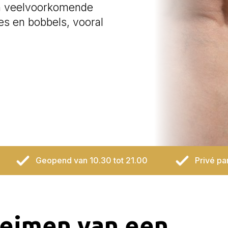
een veelvoorkomende
es en bobbels, vooral
Geopend van 10.30 tot 21.00
Privé pa
eimen van een