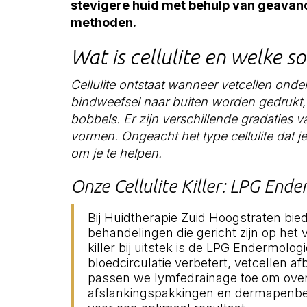
stevigere huid met behulp van geava
methoden.
Wat is cellulite en welke so
Cellulite ontstaat wanneer vetcellen ond
bindweefsel naar buiten worden gedrukt, 
bobbels. Er zijn verschillende gradaties va
vormen. Ongeacht het type cellulite dat j
om je te helpen.
Onze Cellulite Killer: LPG End
Bij Huidtherapie Zuid Hoogstraten bi
behandelingen die gericht zijn op het v
killer bij uitstek is de LPG Endermolog
bloedcirculatie verbetert, vetcellen a
passen we lymfedrainage toe om overt
afslankingspakkingen en dermapenbeha