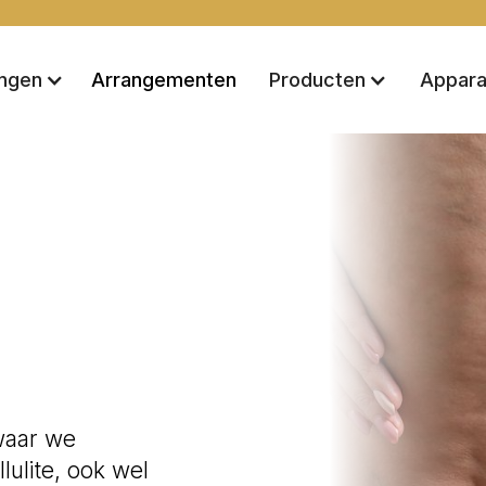
Arrangementen
ingen
Producten
Appara
waar we
lulite, ook wel