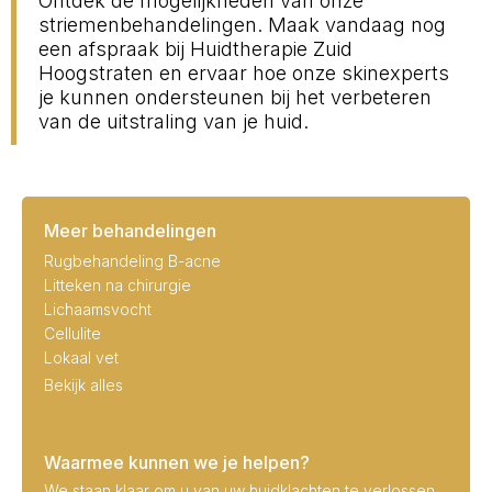
Ontdek de mogelijkheden van onze
striemenbehandelingen. Maak vandaag nog
een afspraak bij Huidtherapie Zuid
Hoogstraten en ervaar hoe onze skinexperts
je kunnen ondersteunen bij het verbeteren
van de uitstraling van je huid.
Meer behandelingen
Rugbehandeling B-acne
Litteken na chirurgie
Lichaamsvocht
Cellulite
Lokaal vet
Bekijk alles
Waarmee kunnen we je helpen?
We staan klaar om u van uw huidklachten te verlossen.