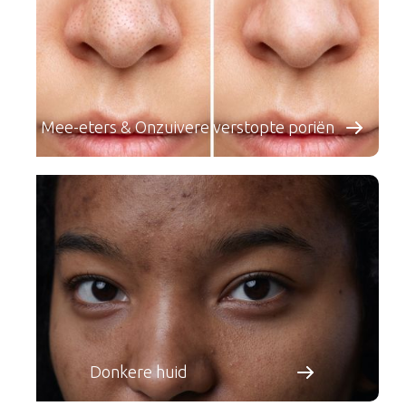
Mee-eters & Onzuivere verstopte poriën
Donkere huid