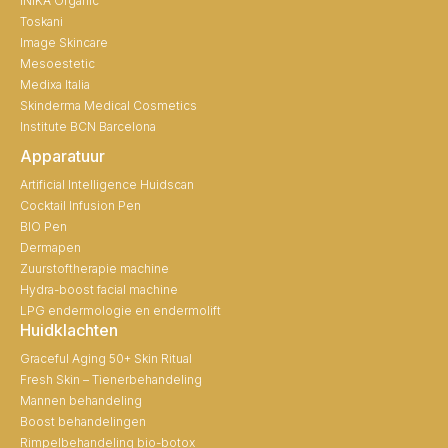
INIKA Organic
Toskani
Image Skincare
Mesoestetic
Medixa Italia
Skinderma Medical Cosmetics
Institute BCN Barcelona
Apparatuur
Artificial Intelligence Huidscan
Cocktail Infusion Pen
BIO Pen
Dermapen
Zuurstoftherapie machine
Hydra-boost facial machine
LPG endermologie en endermolift
Huidklachten
Graceful Aging 50+ Skin Ritual
Fresh Skin – Tienerbehandeling
Mannen behandeling
Boost behandelingen
Rimpelbehandeling bio-botox