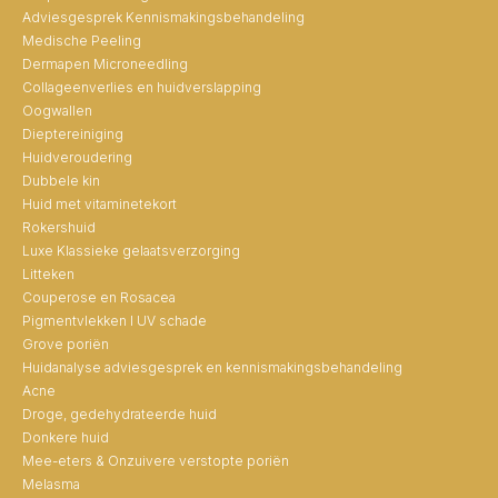
Adviesgesprek Kennismakingsbehandeling
Medische Peeling
Dermapen Microneedling
Collageenverlies en huidverslapping
Oogwallen
Dieptereiniging
Huidveroudering
Dubbele kin
Huid met vitaminetekort
Rokershuid
Luxe Klassieke gelaatsverzorging
Litteken
Couperose en Rosacea
Pigmentvlekken I UV schade
Grove poriën
Huidanalyse adviesgesprek en kennismakingsbehandeling
Acne
Droge, gedehydrateerde huid
Donkere huid
Mee-eters & Onzuivere verstopte poriën
Melasma