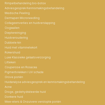
Rimpelbehandeling bio-botox
Adviesgesprek Kennismakingsbehandeling
Medische Peeling
Dermapen Microneedling
Collageenverlies en huidverslapping
Oogwallen
Dieptereiniging
Huidveroudering
Dubbele kin
Huid met vitaminetekort
Rokershuid
Luxe Klassieke gelaatsverzorging
Litteken
Couperose en Rosacea
Pigmentvlekken I UV schade
Grove poriën
Huidanalyse adviesgesprek en kennismakingsbehandeling
Acne
Droge, gedehydrateerde huid
Donkere huid
Mee-eters & Onzuivere verstopte poriën