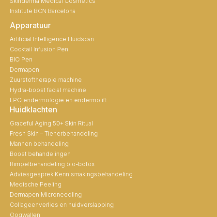
Skinderma Medical Cosmetics
Institute BCN Barcelona
Apparatuur
Artificial Intelligence Huidscan
Cocktail Infusion Pen
BIO Pen
Dermapen
Zuurstoftherapie machine
Hydra-boost facial machine
LPG endermologie en endermolift
Huidklachten
Graceful Aging 50+ Skin Ritual
Fresh Skin – Tienerbehandeling
Mannen behandeling
Boost behandelingen
Rimpelbehandeling bio-botox
Adviesgesprek Kennismakingsbehandeling
Medische Peeling
Dermapen Microneedling
Collageenverlies en huidverslapping
Oogwallen