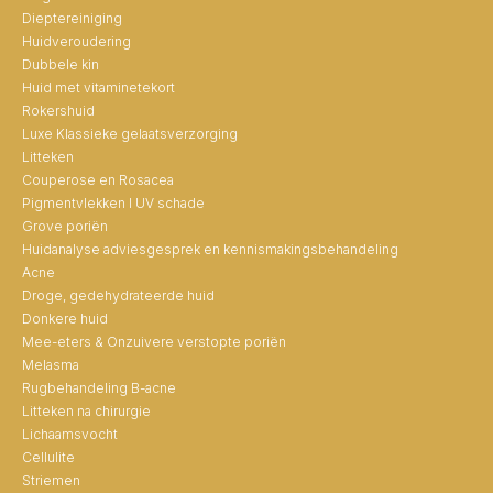
Dieptereiniging
Huidveroudering
Dubbele kin
Huid met vitaminetekort
Rokershuid
Luxe Klassieke gelaatsverzorging
Litteken
Couperose en Rosacea
Pigmentvlekken I UV schade
Grove poriën
Huidanalyse adviesgesprek en kennismakingsbehandeling
Acne
Droge, gedehydrateerde huid
Donkere huid
Mee-eters & Onzuivere verstopte poriën
Melasma
Rugbehandeling B-acne
Litteken na chirurgie
Lichaamsvocht
Cellulite
Striemen