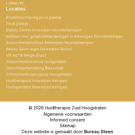
Lokaal vet
Locaties
Routebeschrijving privé praktijk
Privé praktijk
Beauty Center Antwerpen Noorderkempen
Instituut voor gelaatsbehandelingen in Antwerpen Noorderkempen
Schoonheidsinsittuut Antwerpen Noorderkempen
Beauty Salon regio Antwerpen-Noord
VIP ACTIE België Bruist
Schoonheidsinstituut Hoogstraten
Gezichtsbehandeling Brasschaat
Schoonheidsspecialiste Hoogstraten
Huidtherapeut Antwerpen Kempen
Huidspecialist Antwerpen Kempen
© 2026 Huidtherapie Zuid Hoogstraten
Algemene voorwaarden
Informed consent
Sitemap
Deze website is gemaakt door
Bureau Steen