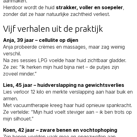
aanmaken.
Hierdoor wordt de huid
strakker, voller en soepeler
,
zonder dat ze haar natuurlijke zachtheid verliest.
Vijf verhalen uit de praktijk
Anja, 39 jaar – cellulite op dijen
Anja probeerde crèmes en massages, maar zag weinig
verschil.
Na zes sessies LPG voelde haar huid zichtbaar gladder.
Ze zei: “Ik herken mijn huid bijna niet – de putjes zijn
zoveel minder.”
Lies, 45 jaar – huidverslapping na gewichtsverlies
Lies verloor 12 kilo en merkte verslapping aan haar buik en
armen.
Met vacuumtherapie kreeg haar huid opnieuw spankracht.
Ze vertelde: “Mijn huid voelt steviger aan – ik ben trots op
mijn silhouet.”
Koen, 42 jaar – zware benen en vochtophoping
Zijn benen voelden vaak moe en opgezwollen aan.