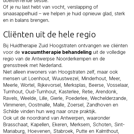
doeltreffende sessie.
Of je nu last hebt van vocht, verslapping of
sinaasappelhuid – we helpen je huid opnieuw glad, sterk
en in balans brengen.
Cliënten uit de hele regio
Bij Huidtherapie Zuid Hoogstraten ontvangen we cliënten
voor de
vacuumtherapie behandeling
uit de volledige
regio van de Antwerpse Noorderkempen en de
grensstreek met Nederland.
Niet alleen inwoners van Hoogstraten zelf, maar ook
mensen uit Loenhout, Wuustwezel, Minderhout, Meer,
Meerle, Wortel, Rijkevorsel, Merksplas, Beerse, Vosselaar,
Turnhout, Oud-Turnhout, Kasterlee, Retie, Arendonk,
Ravels, Weelde, Lille, Gierle, Poederlee, Wechelderzande,
Vlimmeren, Oostmalle, Malle, Zoersel, Zandhoven en
Schilde vinden hun weg naar onze praktijk.
Ook uit de noordrand van Antwerpen, waaronder
Brasschaat, Kapellen, Ekeren, Merksem, Schoten, Sint-
Mariaburg, Hoevenen, Stabroek, Putte en Kalmthout,