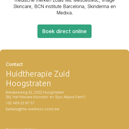
Skincare, BCN institute Barcelona, Skinderma en
Medixa.
Boek direct online
Contact
Huidtherapie Zuid
Hoogstraten
Bredaseweg 32, 2322 Hoogstraten
(Bij 'Het Nieuwe Klooster' en 'Epic Alpaca Farm')
+32 469 22 87 57
barbara@the-wellness-room.be