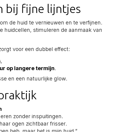
ij fijne lijntjes
om de huid te vernieuwen en te verfijnen.
de huidcellen, stimuleren de aanmaak van
orgt voor een dubbel effect:
s
,
ur op langere termijn
.
sse en een natuurlijke glow.
praktijk
n
deren zonder inspuitingen.
aar ogen zichtbaar frisser.
pen heb, maar het is mijn huid.”