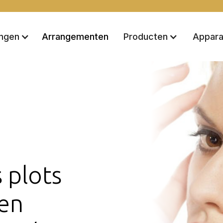
Arrangementen
ingen
Producten
Appara
s plots
een