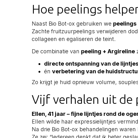
Hoe peelings helpen b
Naast Bio Bot-ox gebruiken we
peelings
Zachte fruitzuurpeelings verwijderen do
collageen en egaliseren de teint.
De combinatie van
peeling + Argireline
z
directe ontspanning van de lijntje
én
verbetering van de huidstructu
Zo krijgt je huid opnieuw volume, souple
Vijf verhalen uit de 
Ellen, 41 jaar – fijne lijntjes rond de oge
Ellen wilde haar expressielijntjes vermin
Na drie Bio Bot-ox behandelingen waren h
Ze zei: “Iedereen denkt dat ik beter gesla