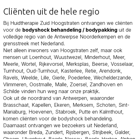
Cliënten uit de hele regio
Bij Huidtherapie Zuid Hoogstraten ontvangen we cliënten
voor de
bodyshock behandeling / bodypakking
uit de
volledige regio van de Antwerpse Noorderkempen en de
grensstreek met Nederland.
Niet alleen inwoners van Hoogstraten zelf, maar ook
mensen uit Loenhout, Wuustwezel, Minderhout, Meer,
Meerle, Wortel, Rijkevorsel, Merksplas, Beerse, Vosselaar,
Turnhout, Oud-Turnhout, Kasterlee, Retie, Arendonk,
Ravels, Weelde, Lille, Gierle, Poederlee, Wechelderzande,
Vlimmeren, Oostmalle, Malle, Zoersel, Zandhoven en
Schilde vinden hun weg naar onze praktijk.
Ook uit de noordrand van Antwerpen, waaronder
Brasschaat, Kapellen, Ekeren, Merksem, Schoten, Sint-
Mariaburg, Hoevenen, Stabroek, Putte en Kalmthout,
komen cliënten voor de bodyshock behandeling.
Daarnaast ontvangen we bezoekers uit Nederland,
waaronder Breda, Zundert, Rijsbergen, Strijbeek, Galder,
Chaam, Ulvenhout, Baarle-Nassau, Baarle-Hertog, Alphen,