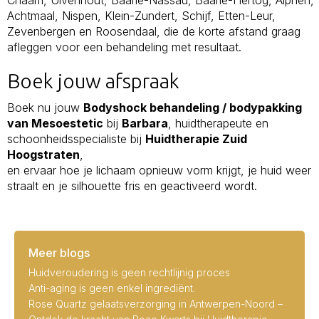
Achtmaal, Nispen, Klein-Zundert, Schijf, Etten-Leur,
Zevenbergen en Roosendaal, die de korte afstand graag
afleggen voor een behandeling met resultaat.
Boek jouw afspraak
Boek nu jouw
Bodyshock behandeling / bodypakking
van Mesoestetic
bij
Barbara
, huidtherapeute en
schoonheidsspecialiste bij
Huidtherapie Zuid
Hoogstraten
,
en ervaar hoe je lichaam opnieuw vorm krijgt, je huid weer
straalt en je silhouette fris en geactiveerd wordt.
Meer blogs
Huidveroudering is geen rechtlijnig proces
Anti-aging is geen enkel ingrediënt.
Rose Quartz gelaatsverzorging in Antwerpen-Noord –