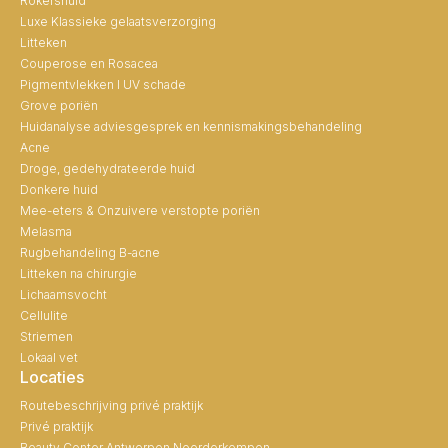
Rokershuid
Luxe Klassieke gelaatsverzorging
Litteken
Couperose en Rosacea
Pigmentvlekken I UV schade
Grove poriën
Huidanalyse adviesgesprek en kennismakingsbehandeling
Acne
Droge, gedehydrateerde huid
Donkere huid
Mee-eters & Onzuivere verstopte poriën
Melasma
Rugbehandeling B-acne
Litteken na chirurgie
Lichaamsvocht
Cellulite
Striemen
Lokaal vet
Locaties
Routebeschrijving privé praktijk
Privé praktijk
Beauty Center Antwerpen Noorderkempen