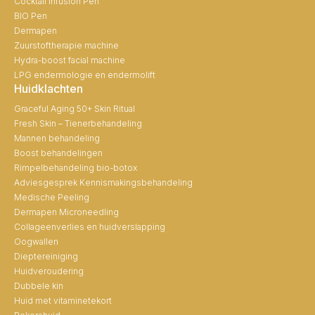
Cocktail Infusion Pen
BIO Pen
Dermapen
Zuurstoftherapie machine
Hydra-boost facial machine
LPG endermologie en endermolift
Huidklachten
Graceful Aging 50+ Skin Ritual
Fresh Skin – Tienerbehandeling
Mannen behandeling
Boost behandelingen
Rimpelbehandeling bio-botox
Adviesgesprek Kennismakingsbehandeling
Medische Peeling
Dermapen Microneedling
Collageenverlies en huidverslapping
Oogwallen
Dieptereiniging
Huidveroudering
Dubbele kin
Huid met vitaminetekort