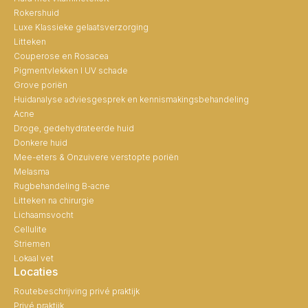
Rokershuid
Luxe Klassieke gelaatsverzorging
Litteken
Couperose en Rosacea
Pigmentvlekken I UV schade
Grove poriën
Huidanalyse adviesgesprek en kennismakingsbehandeling
Acne
Droge, gedehydrateerde huid
Donkere huid
Mee-eters & Onzuivere verstopte poriën
Melasma
Rugbehandeling B-acne
Litteken na chirurgie
Lichaamsvocht
Cellulite
Striemen
Lokaal vet
Locaties
Routebeschrijving privé praktijk
Privé praktijk