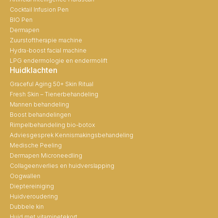
Cocktail Infusion Pen
BIO Pen
Dermapen
Zuurstoftherapie machine
Hydra-boost facial machine
LPG endermologie en endermolift
Huidklachten
Graceful Aging 50+ Skin Ritual
Fresh Skin – Tienerbehandeling
Mannen behandeling
Boost behandelingen
Rimpelbehandeling bio-botox
Adviesgesprek Kennismakingsbehandeling
Medische Peeling
Dermapen Microneedling
Collageenverlies en huidverslapping
Oogwallen
Dieptereiniging
Huidveroudering
Dubbele kin
Huid met vitaminetekort