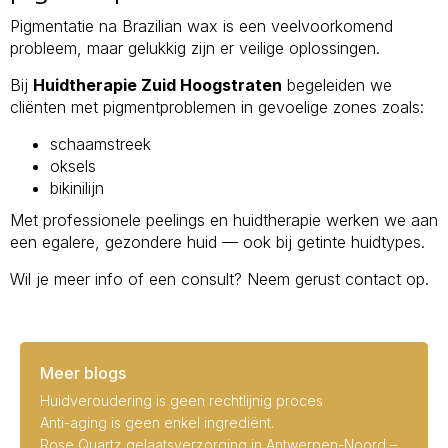
Pigmentatie na Brazilian wax is een veelvoorkomend
probleem, maar gelukkig zijn er veilige oplossingen.
Bij
Huidtherapie Zuid Hoogstraten
begeleiden we
cliënten met pigmentproblemen in gevoelige zones zoals:
schaamstreek
oksels
bikinilijn
Met professionele peelings en huidtherapie werken we aan
een egalere, gezondere huid — ook bij getinte huidtypes.
Wil je meer info of een consult? Neem gerust contact op.
Meer blogs
Huidveroudering is geen rechtlijnig proces
Anti-aging is geen enkel ingrediënt.
Rose Quartz gelaatsverzorging in Antwerpen-Noord –