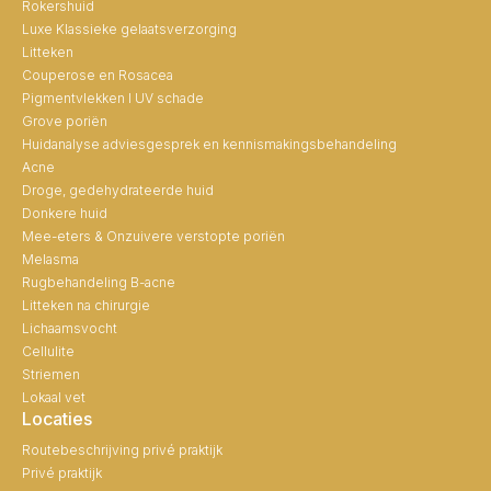
Rokershuid
Luxe Klassieke gelaatsverzorging
Litteken
Couperose en Rosacea
Pigmentvlekken I UV schade
Grove poriën
Huidanalyse adviesgesprek en kennismakingsbehandeling
Acne
Droge, gedehydrateerde huid
Donkere huid
Mee-eters & Onzuivere verstopte poriën
Melasma
Rugbehandeling B-acne
Litteken na chirurgie
Lichaamsvocht
Cellulite
Striemen
Lokaal vet
Locaties
Routebeschrijving privé praktijk
Privé praktijk