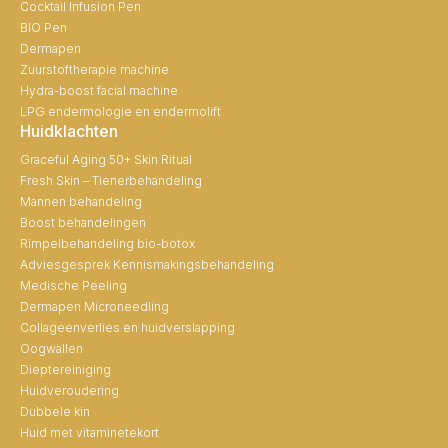
Cocktail Infusion Pen
BIO Pen
Dermapen
Zuurstoftherapie machine
Hydra-boost facial machine
LPG endermologie en endermolift
Huidklachten
Graceful Aging 50+ Skin Ritual
Fresh Skin – Tienerbehandeling
Mannen behandeling
Boost behandelingen
Rimpelbehandeling bio-botox
Adviesgesprek Kennismakingsbehandeling
Medische Peeling
Dermapen Microneedling
Collageenverlies en huidverslapping
Oogwallen
Dieptereiniging
Huidveroudering
Dubbele kin
Huid met vitaminetekort